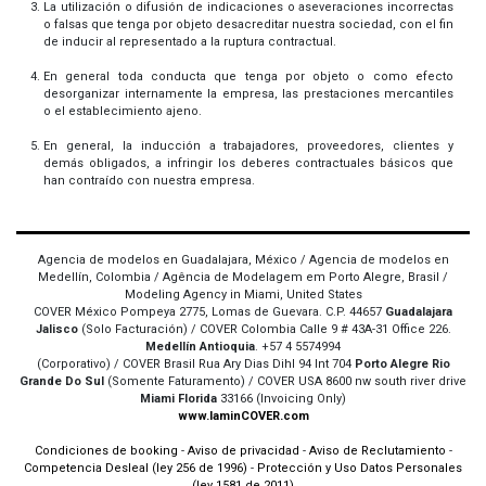
La utilización o difusión de indicaciones o aseveraciones incorrectas
o falsas que tenga por objeto desacreditar nuestra sociedad, con el fin
de inducir al representado a la ruptura contractual.
En general toda conducta que tenga por objeto o como efecto
desorganizar internamente la empresa, las prestaciones mercantiles
o el establecimiento ajeno.
En general, la inducción a trabajadores, proveedores, clientes y
demás obligados, a infringir los deberes contractuales básicos que
han contraído con nuestra empresa.
Agencia de modelos en Guadalajara, México / Agencia de modelos en
Medellín, Colombia / Agência de Modelagem em Porto Alegre, Brasil /
Modeling Agency in Miami, United States
COVER México Pompeya 2775, Lomas de Guevara. C.P. 44657
Guadalajara
Jalisco
(Solo Facturación) / COVER Colombia Calle 9 # 43A-31 Office 226.
Medellín Antioquia
. +57 4 5574994
(Corporativo) / COVER Brasil Rua Ary Dias Dihl 94 Int 704
Porto Alegre Rio
Grande Do Sul
(Somente Faturamento) / COVER USA 8600 nw south river drive
Miami Florida
33166 (Invoicing Only)
www.IaminCOVER.com
Condiciones de booking
-
Aviso de privacidad
-
Aviso de Reclutamiento
-
Competencia Desleal (ley 256 de 1996)
-
Protección y Uso Datos Personales
(ley 1581 de 2011)