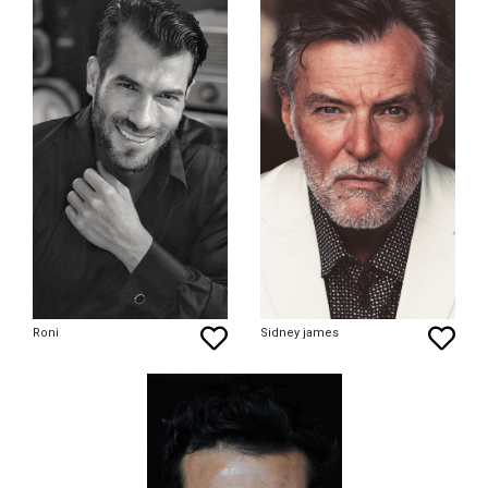
Roni
Sidney james